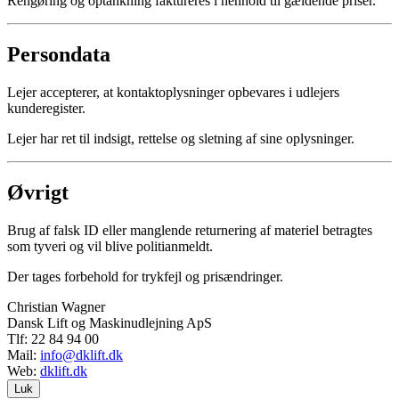
Rengøring og optankning faktureres i henhold til gældende priser.
Persondata
Lejer accepterer, at kontaktoplysninger opbevares i udlejers
kunderegister.
Lejer har ret til indsigt, rettelse og sletning af sine oplysninger.
Øvrigt
Brug af falsk ID eller manglende returnering af materiel betragtes
som tyveri og vil blive politianmeldt.
Der tages forbehold for trykfejl og prisændringer.
Christian Wagner
Dansk Lift og Maskinudlejning ApS
Tlf: 22 84 94 00
Mail:
info@dklift.dk
Web:
dklift.dk
Luk