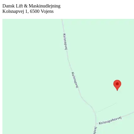
Dansk Lift & Maskinudlejning
Kolsnapvej 1, 6500 Vojens