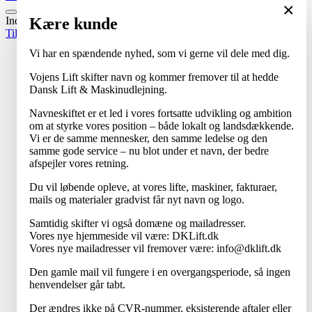
×
Kære kunde
Indlæser...
Tilbage til toppen
Vi har en spændende nyhed, som vi gerne vil dele med dig.
Vojens Lift skifter navn og kommer fremover til at hedde
Dansk Lift & Maskinudlejning.
Navneskiftet er et led i vores fortsatte udvikling og ambition
om at styrke vores position – både lokalt og landsdækkende.
Vi er de samme mennesker, den samme ledelse og den
samme gode service – nu blot under et navn, der bedre
afspejler vores retning.
Du vil løbende opleve, at vores lifte, maskiner, fakturaer,
mails og materialer gradvist får nyt navn og logo.
Samtidig skifter vi også domæne og mailadresser.
Vores nye hjemmeside vil være: DKLift.dk
Vores nye mailadresser vil fremover være: info@dklift.dk
Den gamle mail vil fungere i en overgangsperiode, så ingen
henvendelser går tabt.
Der ændres ikke på CVR-nummer, eksisterende aftaler eller