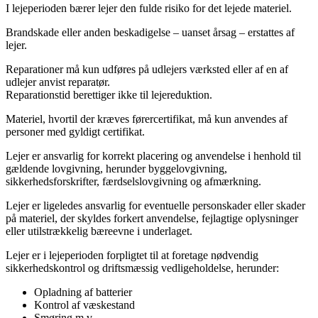
I lejeperioden bærer lejer den fulde risiko for det lejede materiel.
Brandskade eller anden beskadigelse – uanset årsag – erstattes af
lejer.
Reparationer må kun udføres på udlejers værksted eller af en af
udlejer anvist reparatør.
Reparationstid berettiger ikke til lejereduktion.
Materiel, hvortil der kræves førercertifikat, må kun anvendes af
personer med gyldigt certifikat.
Lejer er ansvarlig for korrekt placering og anvendelse i henhold til
gældende lovgivning, herunder byggelovgivning,
sikkerhedsforskrifter, færdselslovgivning og afmærkning.
Lejer er ligeledes ansvarlig for eventuelle personskader eller skader
på materiel, der skyldes forkert anvendelse, fejlagtige oplysninger
eller utilstrækkelig bæreevne i underlaget.
Lejer er i lejeperioden forpligtet til at foretage nødvendig
sikkerhedskontrol og driftsmæssig vedligeholdelse, herunder:
Opladning af batterier
Kontrol af væskestand
Smøring m.v.