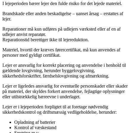
I lejeperioden bærer lejer den fulde risiko for det lejede materiel.
Brandskade eller anden beskadigelse – uanset årsag – erstattes af
lejer.
Reparationer må kun udføres på udlejers værksted eller af en af
udlejer anvist reparatør.
Reparationstid berettiger ikke til lejereduktion.
Materiel, hvortil der kræves førercertifikat, må kun anvendes af
personer med gyldigt certifikat.
Lejer er ansvarlig for korrekt placering og anvendelse i henhold til
gældende lovgivning, herunder byggelovgivning,
sikkerhedsforskrifter, færdselslovgivning og afmærkning.
Lejer er ligeledes ansvarlig for eventuelle personskader eller skader
på materiel, der skyldes forkert anvendelse, fejlagtige oplysninger
eller utilstrækkelig bæreevne i underlaget.
Lejer er i lejeperioden forpligtet til at foretage nødvendig
sikkerhedskontrol og driftsmæssig vedligeholdelse, herunder:
Opladning af batterier
Kontrol af væskestand
Smøring m.v.