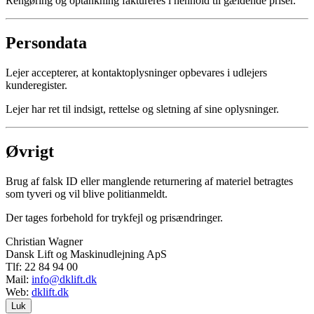
Rengøring og optankning faktureres i henhold til gældende priser.
Persondata
Lejer accepterer, at kontaktoplysninger opbevares i udlejers
kunderegister.
Lejer har ret til indsigt, rettelse og sletning af sine oplysninger.
Øvrigt
Brug af falsk ID eller manglende returnering af materiel betragtes
som tyveri og vil blive politianmeldt.
Der tages forbehold for trykfejl og prisændringer.
Christian Wagner
Dansk Lift og Maskinudlejning ApS
Tlf: 22 84 94 00
Mail:
info@dklift.dk
Web:
dklift.dk
Luk