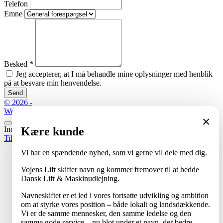
Telefon
Emne
Besked
*
Jeg accepterer, at I må behandle mine oplysninger med henblik
på at besvare min henvendelse.
Send
© 2026 -
Website by
×
Kære kunde
Indlæser...
Tilbage til toppen
Vi har en spændende nyhed, som vi gerne vil dele med dig.
Vojens Lift skifter navn og kommer fremover til at hedde
Dansk Lift & Maskinudlejning.
Navneskiftet er et led i vores fortsatte udvikling og ambition
om at styrke vores position – både lokalt og landsdækkende.
Vi er de samme mennesker, den samme ledelse og den
samme gode service – nu blot under et navn, der bedre