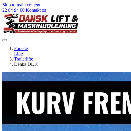
Skip to main content
22 84 94 00
Kontakt os
Forside
Lifte
Trailerlifte
Denka DL18