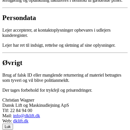
Rengøring og optankning faktureres i henhold til gældende priser.
Persondata
Lejer accepterer, at kontaktoplysninger opbevares i udlejers
kunderegister.
Lejer har ret til indsigt, rettelse og sletning af sine oplysninger.
Øvrigt
Brug af falsk ID eller manglende returnering af materiel betragtes
som tyveri og vil blive politianmeldt.
Der tages forbehold for trykfejl og prisændringer.
Christian Wagner
Dansk Lift og Maskinudlejning ApS
Tlf: 22 84 94 00
Mail:
info@dklift.dk
Web:
dklift.dk
Luk