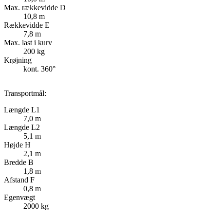
Max. rækkevidde D
10,8 m
Rækkevidde E
7,8 m
Max. last i kurv
200 kg
Krøjning
kont. 360°
Transportmål:
Længde L1
7,0 m
Længde L2
5,1 m
Højde H
2,1 m
Bredde B
1,8 m
Afstand F
0,8 m
Egenvægt
2000 kg