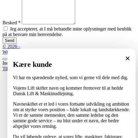
Besked
*
Jeg accepterer, at I må behandle mine oplysninger med henblik
på at besvare min henvendelse.
Send
© 2026 -
Website by
×
Kære kunde
Indlæser...
Tilbage til toppen
Vi har en spændende nyhed, som vi gerne vil dele med dig.
Vojens Lift skifter navn og kommer fremover til at hedde
Dansk Lift & Maskinudlejning.
Navneskiftet er et led i vores fortsatte udvikling og ambition
om at styrke vores position – både lokalt og landsdækkende.
Vi er de samme mennesker, den samme ledelse og den
samme gode service – nu blot under et navn, der bedre
afspejler vores retning.
Du vil løbende opleve, at vores lifte, maskiner, fakturaer,