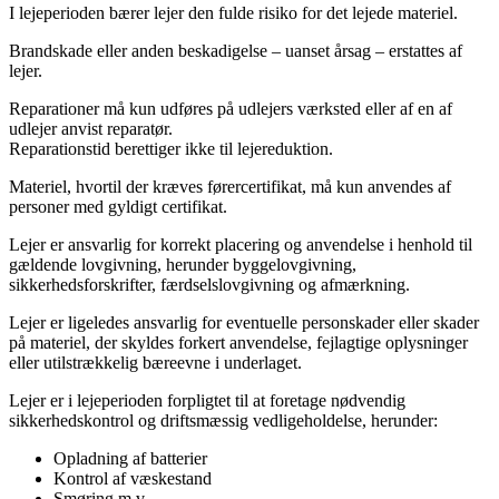
I lejeperioden bærer lejer den fulde risiko for det lejede materiel.
Brandskade eller anden beskadigelse – uanset årsag – erstattes af
lejer.
Reparationer må kun udføres på udlejers værksted eller af en af
udlejer anvist reparatør.
Reparationstid berettiger ikke til lejereduktion.
Materiel, hvortil der kræves førercertifikat, må kun anvendes af
personer med gyldigt certifikat.
Lejer er ansvarlig for korrekt placering og anvendelse i henhold til
gældende lovgivning, herunder byggelovgivning,
sikkerhedsforskrifter, færdselslovgivning og afmærkning.
Lejer er ligeledes ansvarlig for eventuelle personskader eller skader
på materiel, der skyldes forkert anvendelse, fejlagtige oplysninger
eller utilstrækkelig bæreevne i underlaget.
Lejer er i lejeperioden forpligtet til at foretage nødvendig
sikkerhedskontrol og driftsmæssig vedligeholdelse, herunder:
Opladning af batterier
Kontrol af væskestand
Smøring m.v.